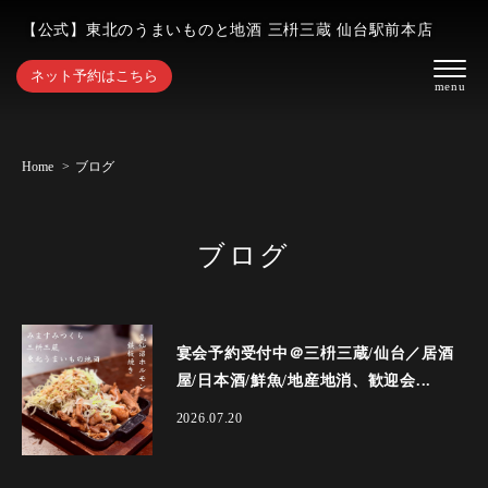
【公式】東北のうまいものと地酒 三枡三蔵 仙台駅前本店
ネット予約はこちら
Home
ブログ
ブログ
宴会予約受付中＠三枡三蔵/仙台／居酒
屋/日本酒/鮮魚/地産地消、歓迎会...
2026.07.20