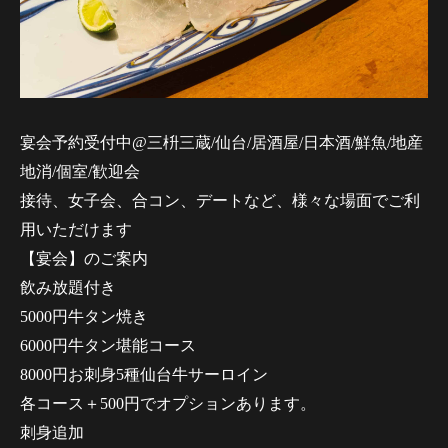
宴会予約受付中@三枡三蔵/仙台/居酒屋/日本酒/鮮魚/地産
地消/個室/歓迎会
接待、女子会、合コン、デートなど、様々な場面でご利
用いただけます
【宴会】のご案内
飲み放題付き
5000円牛タン焼き
6000円牛タン堪能コース
8000円お刺身5種仙台牛サーロイン
各コース＋500円でオプションあります。
刺身追加