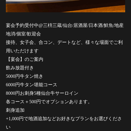
宴会予約受付中@三枡三蔵/仙台/居酒屋/日本酒/鮮魚/地産
地消/個室/歓迎会
接待、女子会、合コン、デートなど、様々な場面でご利
用いただけます
【宴会】のご案内
飲み放題付き
5000円牛タン焼き
6000円牛タン堪能コース
8000円お刺身5種仙台牛サーロイン
各コース＋500円でオプションあります。
刺身追加
+1,000円で地酒追加などお好きなプランをお選びくださ
い