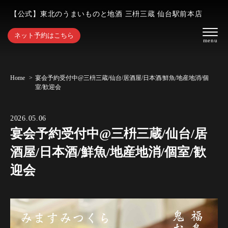
【公式】東北のうまいものと地酒 三枡三蔵 仙台駅前本店
ネット予約はこちら
Home
宴会予約受付中@三枡三蔵/仙台/居酒屋/日本酒/鮮魚/地産地消/個
室/歓迎会
2026.05.06
宴会予約受付中@三枡三蔵/仙台/居
酒屋/日本酒/鮮魚/地産地消/個室/歓
迎会