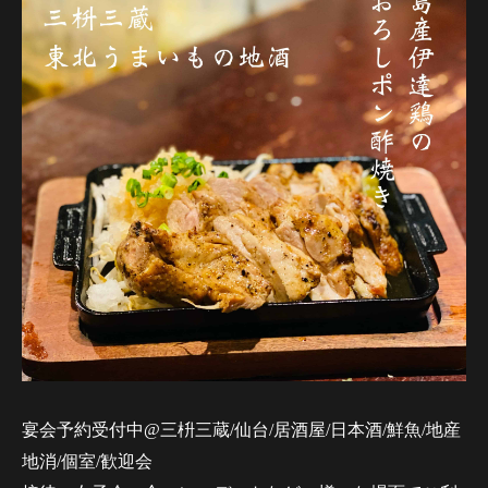
宴会予約受付中@三枡三蔵/仙台/居酒屋/日本酒/鮮魚/地産
地消/個室/歓迎会