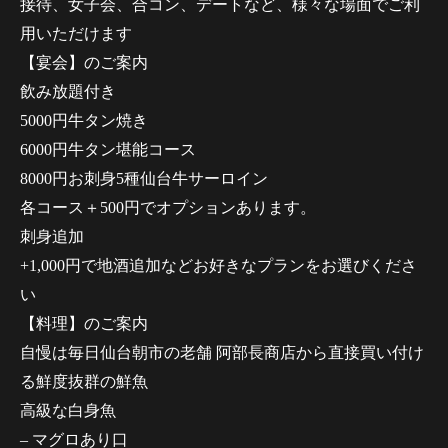
接待、女子会、合コン、デートなど、様々な場面でご利
用いただけます
【宴会】のご案内
飲み放題付き
5000円牛タン焼き
6000円牛タン堪能コース
8000円お刺身5種仙台牛サーロイン
各コース＋500円でオプションあります。
刺身追加
+1,000円で地酒追加などお好きなプランをお選びくださ
い
【料理】のご案内
自慢は毎日仙台朝市の老舗 阿部長商店から直接買い付け
る鮮度抜群の鮮魚
高級な白身魚
– マグロあり口