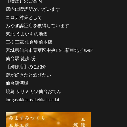
【喫煙】のご案内
店内に喫煙所がございます
コロナ対策として
みやぎ認証店を獲得しています
東北 うまいもの地酒
三枡三蔵 仙台駅前本店
宮城県仙台市青葉区中央1-9-1新東北ビル9F
仙台駅 徒歩2分
【姉妹店】のご紹介
鶏が好きだと酒びたい
仙台鶏酒場
焼鳥 ササミカツ仙台おでん
torigasukidatosakebitai.sendai