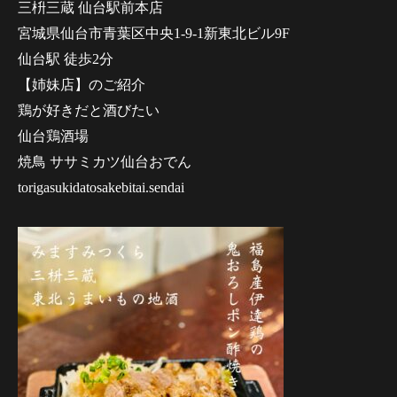
三枡三蔵 仙台駅前本店
宮城県仙台市青葉区中央1-9-1新東北ビル9F
仙台駅 徒歩2分
【姉妹店】のご紹介
鶏が好きだと酒びたい
仙台鶏酒場
焼鳥 ササミカツ仙台おでん
torigasukidatosakebitai.sendai