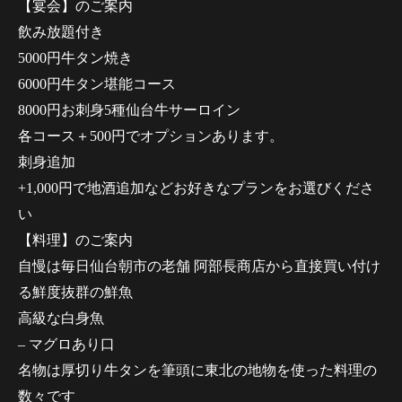
【宴会】のご案内
飲み放題付き
5000円牛タン焼き
6000円牛タン堪能コース
8000円お刺身5種仙台牛サーロイン
各コース＋500円でオプションあります。
刺身追加
+1,000円で地酒追加などお好きなプランをお選びくださ
い
【料理】のご案内
自慢は毎日仙台朝市の老舗 阿部長商店から直接買い付け
る鮮度抜群の鮮魚
高級な白身魚
– マグロあり口
名物は厚切り牛タンを筆頭に東北の地物を使った料理の
数々です