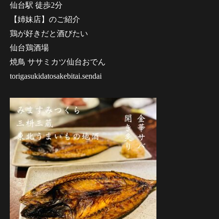
仙台駅 徒歩2分
【姉妹店】のご紹介
鶏が好きだと酒びたい
仙台鶏酒場
焼鳥 ササミカツ仙台おでん
torigasukidatosakebitai.sendai